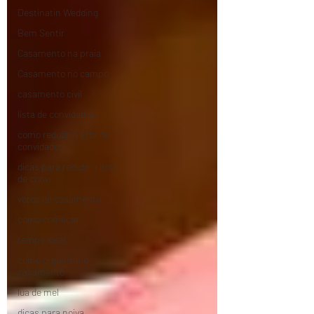
Destinatin Wedding
Bem Sentir
Casamento na praia
Casamento no campo
casamento civil
lista de convidados
como reduzir a lista de
convidados
dicas para reduzir a lista
de convi
votos de casamento
como começar
tempo ideal
como organizar o
casamento
lua de mel
dicas para noiva