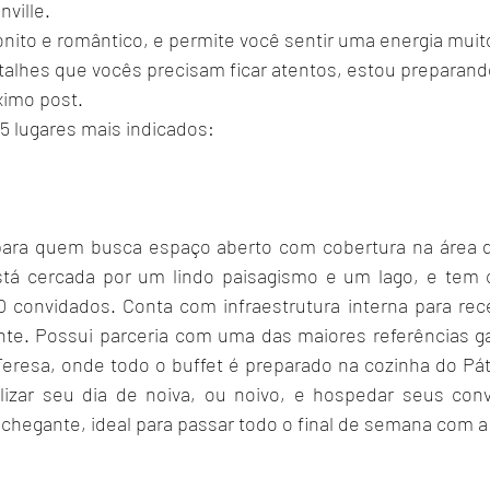
nville.
rafo de casamento
convites
madrinhas e padrinhos
forne
onito e romântico, e permite você sentir uma energia muit
talhes que vocês precisam ficar atentos, estou preparando
ximo post. 
ivas
lembrancinhas
aliança de casamento
cerimonialista
5 lugares mais indicados:
 presentes
Consumo de bebidas
cerimonial
l para quem busca espaço aberto com cobertura na área 
está cercada por um lindo paisagismo e um lago, e tem 
convidados. Conta com infraestrutura interna para rece
nte. Possui parceria com uma das maiores referências g
Teresa, onde todo o buffet é preparado na cozinha do Páti
lizar seu dia de noiva, ou noivo, e hospedar seus conv
hegante, ideal para passar todo o final de semana com a f