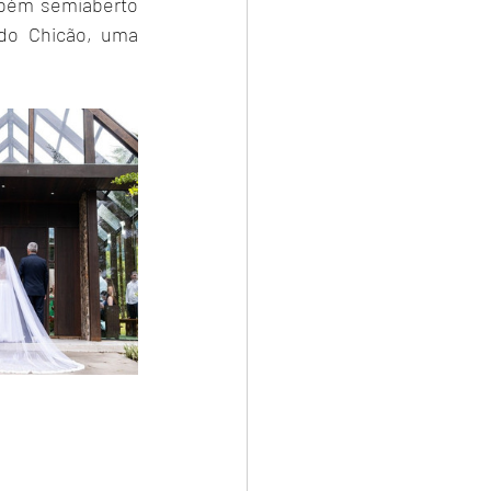
bém semiaberto 
do Chicão, uma 