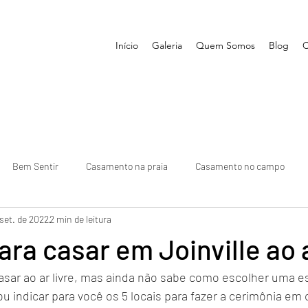
Início
Galeria
Quem Somos
Blog
C
Bem Sentir
Casamento na praia
Casamento no campo
 set. de 2022
2 min de leitura
 a lista de convidados
dicas para reduzir a lista de convi
votos d
ara casar em Joinville ao a
asar ao ar livre, mas ainda não sabe como escolher uma es
como organizar o casamento
lua de mel
dicas para noiva
 indicar para você os 5 locais para fazer a cerimônia em 