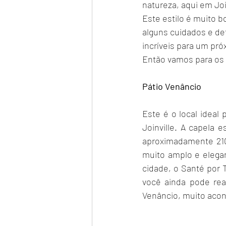
natureza, aqui em Joi
fornecedor de casamento
fotog
Este estilo é muito b
alguns cuidados e de
incríveis para um pró
dicas de casamento
erros de no
Então vamos para os 
Pátio Venâncio
convites de casamento
lista de
Este é o local idea
Joinville. A capela 
aproximadamente 210 
muito amplo e elega
cidade, o Santé por 
você ainda pode rea
Venâncio, muito aconc