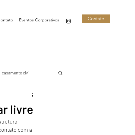
Contato
ontato
Eventos Corporativos
casamento civil
e casamento
r livre
trutura 
Buquê de noiva
contato com a 