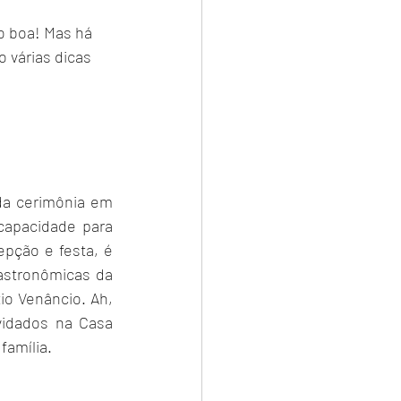
cedor
o boa! Mas há 
 várias dicas 
assessora
da cerimônia em 
capacidade para 
pção e festa, é 
astronômicas da 
o Venâncio. Ah, 
idados na Casa 
amília. 