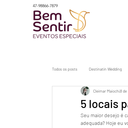
47-98866-7879
Todos os posts
Destinatin Wedding
Cleimar Maiochi
8 de
lista de convidados
como reduzir
5 locais p
Seu maior desejo é c
como começar
tempo ideal
adequada? Hoje eu vou