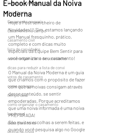
E-book Manual da Noiva
Destinatin Wedding
Moderna
Bem Sentir
Casamento na praia
Hoje o Post tem cheiro de 
Novidades!!! Sim, estamos lançando 
Casamento no campo
um Manual fresquinho, prático, 
casamento civil
completo e com dicas muito 
lista de convidados
especiais da Equipe Bem Sentir para 
você organizar o seu casamento!
como reduzir a lista de convidados
dicas para reduzir a lista de convi
O Manual da Noiva Moderna é um guia 
votos de casamento
que criamos com o propósito de fazer 
como começar
com que as noivas consigam através 
desse conteúdo, se sentir 
tempo ideal
empoderadas. Porque acreditamos 
como organizar o casamento
que uma noiva informada é uma noiva 
lua de mel
PREPARADA!
São muitas escolhas a serem feitas, e 
dicas para noiva
quando você pesquisa algo no Google 
Buquê de noiva