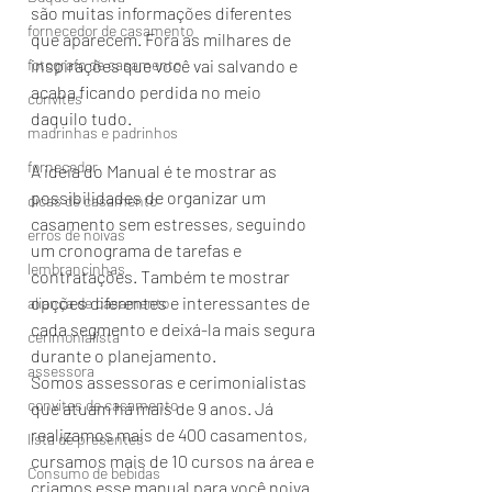
são muitas informações diferentes 
fornecedor de casamento
que aparecem. Fora as milhares de 
fotografo de casamento
inspirações que você vai salvando e 
acaba ficando perdida no meio 
convites
daquilo tudo.
madrinhas e padrinhos
fornecedor
A ideia do Manual é te mostrar as 
possibilidades de organizar um 
dicas de casamento
casamento sem estresses, seguindo 
erros de noivas
um cronograma de tarefas e 
lembrancinhas
contratações. Também te mostrar 
opções diferentes e interessantes de 
aliança de casamento
cada segmento e deixá-la mais segura 
cerimonialista
durante o planejamento. 
assessora
Somos assessoras e cerimonialistas 
convites de casamento
que atuam há mais de 9 anos. Já 
realizamos mais de 400 casamentos, 
lista de presentes
cursamos mais de 10 cursos na área e 
Consumo de bebidas
criamos esse manual para você noiva 