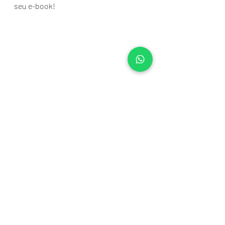
seu e-book!
casamento
bem sentir
Destination wedding
manual da noiva
e-book