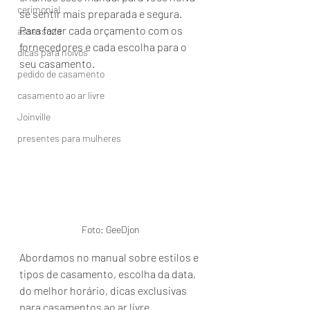
cerimonial
se sentir mais preparada e segura. 
Para fazer cada orçamento com os 
assessoria
fornecedores e cada escolha para o 
dicas para noivos
seu casamento.
pedido de casamento
casamento ao ar livre
Joinville
presentes para mulheres
Foto: GeeDjon
Abordamos no manual sobre estilos e 
tipos de casamento, escolha da data, 
do melhor horário, dicas exclusivas 
para casamentos ao ar livre, 